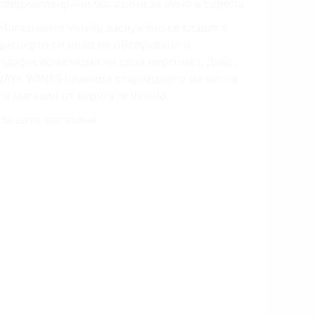
специализирани магазини за вино в Европа.
Магазините Vinello заслужено се славят с
високото си ниво на обслужване и
професионализма на своя персонал. Днес,
VAYK WINES планира откриването на петия
си магазин от веригата Vinello.
Нашите магазини