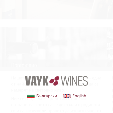
Портфолио
Нашето портфолио е нашата гордост — една
от най-добрите колекции, които могат да се
намерят на световно ниво.
Български
English
о
Ние се гордеем, че работим с винени
стопанства, които са се доказали в родината
си и са заслужили правото да изнасят част от