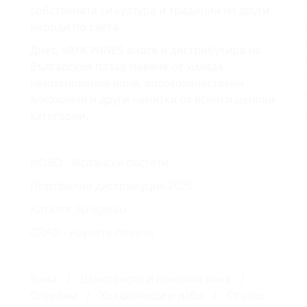
собствената си култура и традиции на други
народи по света.
Днес, VAYK WINES внася и дистрибутира на
българския пазар повече от хиляда
наименования вина, висококачествени
алкохолни и други напитки от всички ценови
категории.
НОВО - Испански пастети
Портфолио дистрибуция 2025
Каталог Spiegelau
GRAD - научете повече
Вина
/
Шампанско и пенливи вина
/
Спиртни
/
Хладилници и изби
/
Стъкло