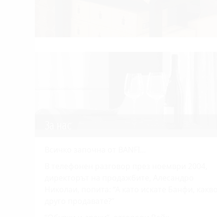
За нас
Всичко започна от BANFI...
В телефонен разговор през ноември 2004,
директорът на продажбите, Алесандро
Николаи, попита: “А като искате Банфи, какв
друго продавате?”