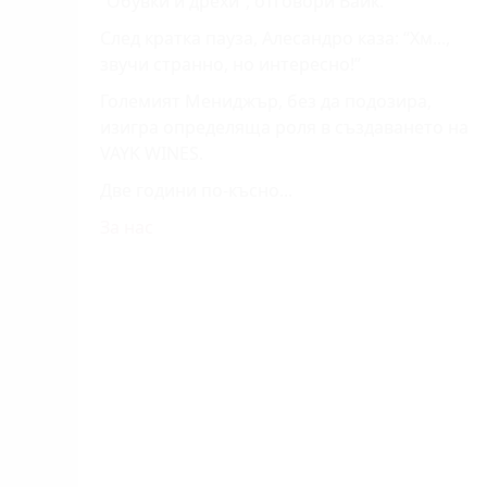
“Обувки и дрехи”, отговори Вайк.
След кратка пауза, Алесандро каза: “Хм...,
звучи странно, но интересно!”
Големият Мениджър, без да подозира,
изигра определяща роля в създаването на
VAYK WINES.
Две години по-късно...
За нас