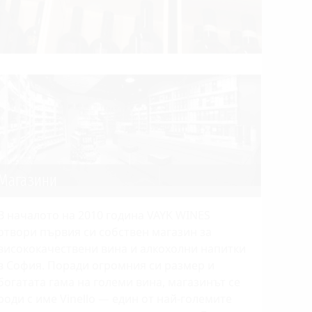
Магазини
В началото на 2010 година VAYK WINES
отвори първия си собствен магазин за
висококачествени вина и алкохолни напитки
в София. Поради огромния си размер и
богатата гама на големи вина, магазинът се
роди с име Vinello — един от най-големите